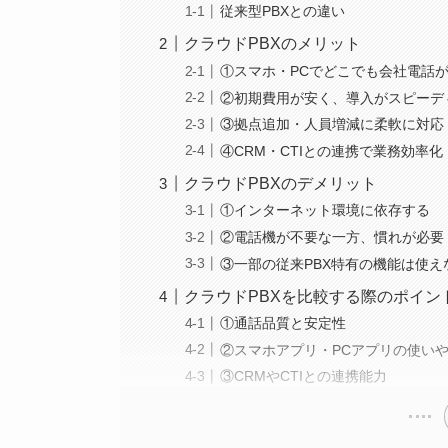
従来型PBXとの違い
クラウドPBXのメリット
①スマホ・PCでどこでも会社電話
②初期費用が安く、導入がスピーデ
③拠点追加・人員増減に柔軟に対応
④CRM・CTIとの連携で業務効率化
クラウドPBXのデメリット
①インターネット環境に依存する
②電話機が不要な一方、慣れが必要
③一部の従来PBX特有の機能は使え
クラウドPBXを比較する際のポイン
①通話品質と安定性
②スマホアプリ・PCアプリの使い
③CRMやCTIとの連携能力