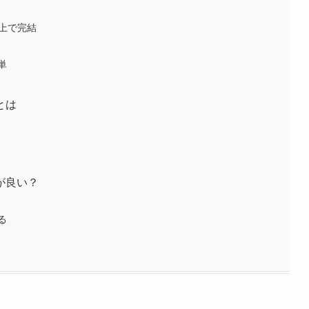
上で完結
単
とは
が良い？
る